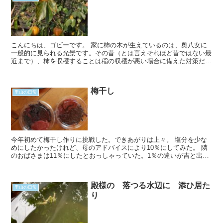
こんにちは、ゴビーです。 家に柿の木が生えているのは、奥八女に
一般的に見られる光景です。その昔（とは言えそれほど昔ではない最
近まで）、柿を収穫することは稲の収穫が悪い場合に備えた対策だっ
たようです。米がとれなかった場合に秋冬を凌ぐ非...
梅干し
里山の日常
今年初めて梅干し作りに挑戦した。できあがりは上々。 塩分を少な
めにしたかったけれど、母のアドバイスにより10％にしてみた。 隣
のおばさまは11％にしたとおっしゃっていた。1％の違いが吉と出る
か凶と出るか、不安だった。けれども塩...
殿様の 落つる水辺に 添ひ居た
里山の日常
り