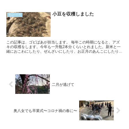
るのですね。5月14日。例年からするとかな...
小豆を収穫しました
里山の日常
この記事は、ゴビばあが担当します。 毎年この時期になると、アズ
キの収穫をします。今年も一升瓶2本分くらいとれました。新米と一
緒におこわにしたり、ぜんざいにしたり、お正月のあんこにしたり、
そして、時々はゆでてサラダにまぶしたりサンドイ...
二月が逃げて
奥八女でも卒業式〜コロナ禍の春に〜