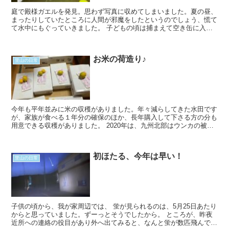
庭で殿様ガエルを発見。思わず写真に収めてしまいました。夏の昼、
まったりしていたところに人間が邪魔をしたというのでしょう、慌て
て水中にもぐっていきました。 子どもの頃は捕まえて空き缶に入れ
て転がしてみたり（目を回すところが面白い残酷な...
お米の荷造り♪
里山の日常
今年も平年並みに米の収穫がありました。年々減らしてきた水田です
が、家族が食べる１年分の確保のほか、長年購入して下さる方の分も
用意できる収穫がありました。 2020年は、九州北部はウンカの被害
が酷かった年でした。ウンカとは、稲に付く害...
初ほたる、今年は早い！
里山の日常
子供の頃から、我が家周辺では、 蛍が見られるのは、5月25日あたり
からと思っていました。ずーっとそうでしたから。 ところが、昨夜
近所への連絡の役目があり外へ出てみると、なんと蛍が数匹飛んでい