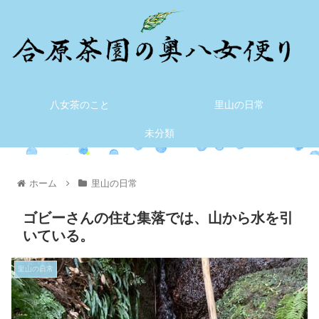
八女茶のこと
里山の日常
未分類
ホーム
里山の日常
ゴビーさんの住む集落では、山から水を引
いている。
里山の日常