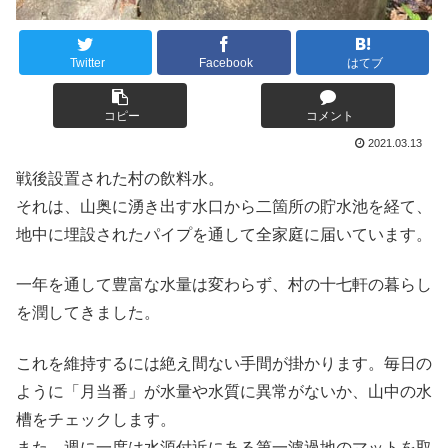
Twitter
Facebook
はてブ
コピー
コメント
2021.03.13
戦後設置された村の飲料水。
それは、山奥に湧き出す水口から二箇所の貯水池を経て、
地中に埋設されたパイプを通して全家庭に届いています。
一年を通して豊富な水量は変わらず、村の十七軒の暮らし
を潤してきました。
これを維持するには絶え間ない手間が掛かります。毎日の
ように「月当番」が水量や水質に異常がないか、山中の水
槽をチェックします。
また、週に一度は水源付近にある第一濾過地のマットを取