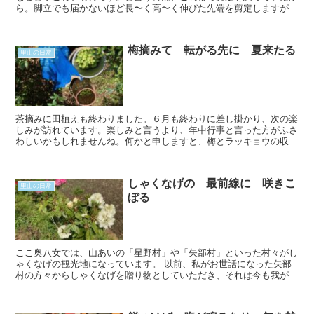
ら。脚立でも届かないほど長〜く高〜く伸びた先端を剪定しますが、
本当に高い。太い。そして鋭い。トゲちゃん。これ剪定作...
梅摘みて 転がる先に 夏来たる
里山の日常
茶摘みに田植えも終わりました。６月も終わりに差し掛かり、次の楽
しみが訪れています。楽しみと言うより、年中行事と言った方がふさ
わしいかもしれませんね。何かと申しますと、梅とラッキョウの収穫
です。 最近の子たちが苦手とする食べ物の代表格...
しゃくなげの 最前線に 咲きこ
里山の日常
ぼる
ここ奥八女では、山あいの「星野村」や「矢部村」といった村々がし
ゃくなげの観光地になっています。 以前、私がお世話になった矢部
村の方々からしゃくなげを贈り物としていただき、それは今も我が家
の裏庭に育っています。裏庭に植えたのは、しゃく...