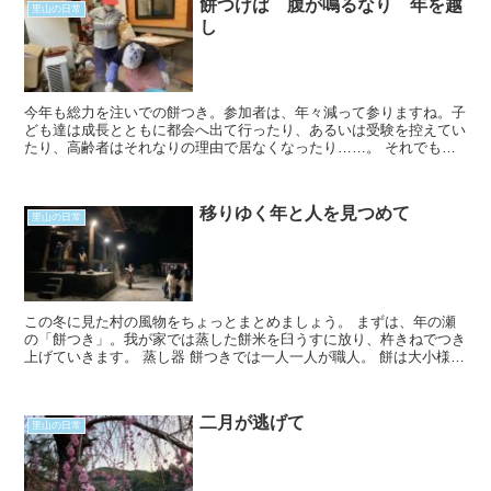
餅つけば 腹が鳴るなり 年を越
里山の日常
し
今年も総力を注いでの餅つき。参加者は、年々減って参りますね。子
ども達は成長とともに都会へ出て行ったり、あるいは受験を控えてい
たり、高齢者はそれなりの理由で居なくなったり……。 それでも餅
つきができることを喜ばねばなりませんね。使う餅...
移りゆく年と人を見つめて
里山の日常
この冬に見た村の風物をちょっとまとめましょう。 まずは、年の瀬
の「餅つき」。我が家では蒸した餅米を臼うすに放り、杵きねでつき
上げていきます。 蒸し器 餅つきでは一人一人が職人。 餅は大小様々
な丸...
二月が逃げて
里山の日常