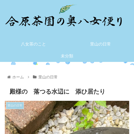
八女茶のこと
里山の日常
未分類
ホーム
里山の日常
殿様の 落つる水辺に 添ひ居たり
里山の日常