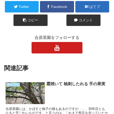
Twitter
Facebook
はてブ
コピー
コメント
合原茶園をフォローする
関連記事
霜焼いて 柚刺したれる 手の果実
里山の日常
合原茶園には、かぼすと柚子の畑もあるのですが……、30年目とも
なると手ごわいものです。と言うのは、これまで剪定を怠っていたか