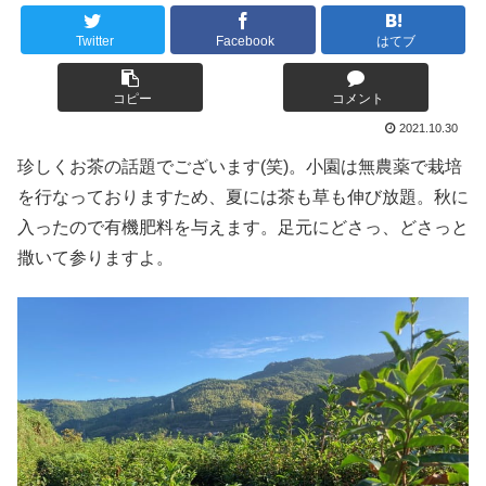
Twitter
Facebook
はてブ
コピー
コメント
2021.10.30
珍しくお茶の話題でございます(笑)。小園は無農薬で栽培
を行なっておりますため、夏には茶も草も伸び放題。秋に
入ったので有機肥料を与えます。足元にどさっ、どさっと
撒いて参りますよ。