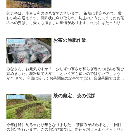
師走半ば、小春日和の奥八女でございます。 茶畑は剪定を経て、厳
しい冬を迎えます。蒲鉾状に刈り取られ、坊主のように丸まったお茶
の木の姿は、可愛くも痛ましい風情があります。根元にはたっぷりの
有機肥料を混ぜ込んでいますので、人が炬燵に足を...
お茶の施肥作業
八女茶のこと
みなさん、お元気ですか？ 少しずつ寒さが和らぎ春のつぼみが綻び
始めました。花粉症で大変！ という方も多いのではないでしょう
か？ さて、今回は珍しくお茶関係の記事です(笑)。合原茶園では先
日、春に先駆けて畑の施肥作業を行いましたー！ ...
茶の剪定、茶の伐採
八女茶のこと
今年は稀に見る当たり年となりました。 茶摘みが終わると、１回目
の剪定を行います。この剪定作業では、新芽が増えるようざっくりと