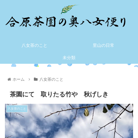
八女茶のこと
里山の日常
未分類
ホーム
八女茶のこと
茶園にて 取りたる竹や 秋げしき
八女茶のこと