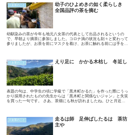
幼子のひよめきの如く柔らしき
八女茶のこと
全国品評の茶を摘む
幼馴染みの茶が今年も地元八女茶の代表として出品されるというの
で、早朝より摘茶に参加しました。コロナ渦の状況も刻々と変わって
参りましたが、お茶を前にマスクを着け、お茶に触れる前には手を消
毒するなど、徹底しています。伝統本玉露というカテゴリー...
えり足に かかる木枯し 冬近し
八女茶のこと
表題の句は、中学生の頃に学級で「黒木町かるた」を作った際にうっ
かり採用されたものの先生からは「黒木町と関係ないジャン」と失笑
を買った一句です。 さあ、茶畑にも秋が訪れましたね。ひと月近く
も前のことになりますが、ご報告させて下さいまし...
走るは師 足伸ばしたるは 茶坊
八女茶のこと
主や